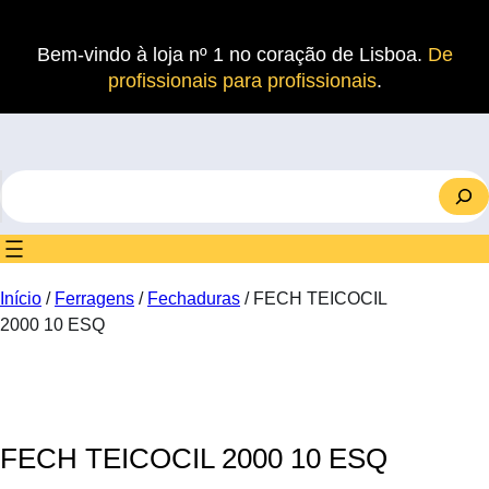
Saltar
para
Bem-vindo à loja nº 1 no coração de Lisboa.
De
o
profissionais para profissionais
.
conteúdo
S
e
a
r
c
Início
/
Ferragens
/
Fechaduras
/ FECH TEICOCIL
h
2000 10 ESQ
FECH TEICOCIL 2000 10 ESQ