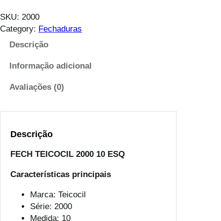
a
n
SKU:
2000
t
Category:
Fechaduras
i
Descrição
d
a
Informação adicional
d
e
Avaliações (0)
d
e
F
Descrição
E
C
FECH TEICOCIL 2000 10 ESQ
H
T
Características principais
E
I
Marca: Teicocil
C
Série: 2000
O
Medida: 10