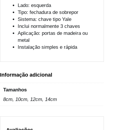
C
Lado: esquerda
I
Tipo: fechadura de sobrepor
L
Sistema: chave tipo Yale
2
Inclui normalmente 3 chaves
0
Aplicação: portas de madeira ou
0
metal
0
Instalação simples e rápida
1
0
E
S
Informação adicional
Q
Tamanhos
8cm, 10cm, 12cm, 14cm