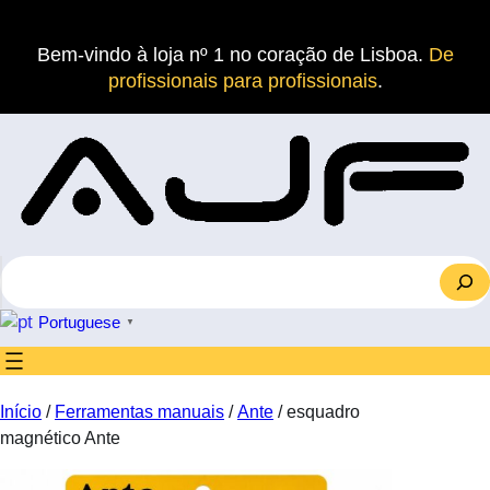
Saltar
para
Bem-vindo à loja nº 1 no coração de Lisboa.
De
o
profissionais para profissionais
.
conteúdo
S
e
a
Portuguese
▼
r
c
h
Início
/
Ferramentas manuais
/
Ante
/ esquadro
magnético Ante