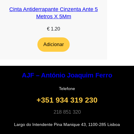
Cinta Antiderrapante Cinzenta Ante 5
Metros X 5Mm
€
1.20
Adicionar
AJF – António Joaquim Ferro
Telefone
+351 934 319 230
218 851 320
Largo do Intendente Pina Manique 43, 1100-285 Lisboa