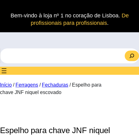
Saltar
para
Bem-vindo à loja nº 1 no coração de Lisboa.
De
o
profissionais para profissionais
.
conteúdo
S
e
a
r
c
Início
/
Ferragens
/
Fechaduras
/ Espelho para
h
chave JNF niquel escovado
Espelho para chave JNF niquel