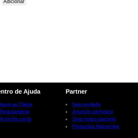
Adicionar
ntro de Ajuda
Partner
Apoio ao Cliente
Seja vendedor
Regulamento
Anuncie connosco
A minha conta
Seja nosso parceiro
Perguntas frequentes