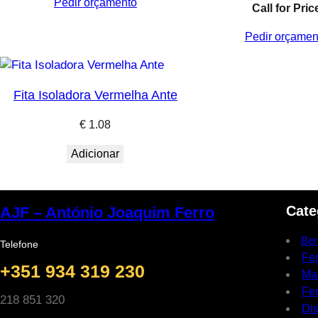
Pedir orçamento
Call for Pric
Pedir orçamen
Fita Isoladora Vermelha Ante
€
1.08
Adicionar
Cate
AJF – António Joaquim Ferro
Ber
Telefone
Fe
+351 934 319 230
Ma
Fer
218 851 320
Dis