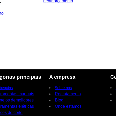
Pedir orçamento
e
to
gorias principais
A empresa
Ce
bequins
Sobre nós
rramentas manuais
Recrutamento
rtelos demolidores
Blog
ramentas elétricas
Onde estamos
cos de corte