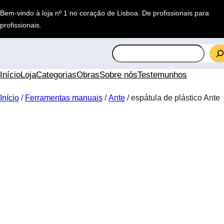
Saltar
Bem-vindo à loja nº 1 no coração de Lisboa.
De profissionais para
para
profissionais
.
o
conteúdo
S
e
a
Início
Loja
Categorias
Obras
Sobre nós
Testemunhos
r
c
Início
/
Ferramentas manuais
/
Ante
/ espátula de plástico Ante
h