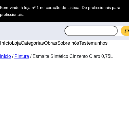
Saltar
Bem-vindo à loja nº 1 no coração de Lisboa.
De profissionais para
para
profissionais
.
o
conteúdo
S
e
a
Início
Loja
Categorias
Obras
Sobre nós
Testemunhos
r
c
Início
/
Pintura
/ Esmalte Sintético Cinzento Claro 0,75L
h