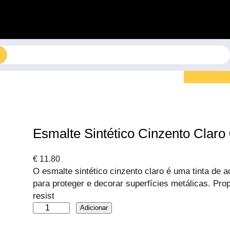
Esmalte Sintético Cinzento Claro
€
11.80
O esmalte sintético cinzento claro é uma tinta de
para proteger e decorar superfícies metálicas. P
resist
Q
Adicionar
u