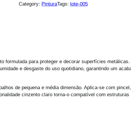
a
Category:
Pintura
Tags:
lote-005
n
t
i
d
a
d
e
d
to formulada para proteger e decorar superfícies metálicas
e
humidade e desgaste do uso quotidiano, garantindo um acab
E
s
m
balhos de pequena e média dimensão. Aplica-se com pincel, 
a
onalidade cinzento claro torna-o compatível com estruturas 
l
t
e
S
i