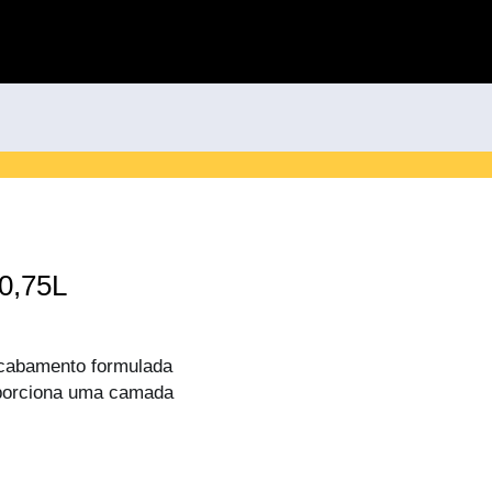
 0,75L
 acabamento formulada
roporciona uma camada