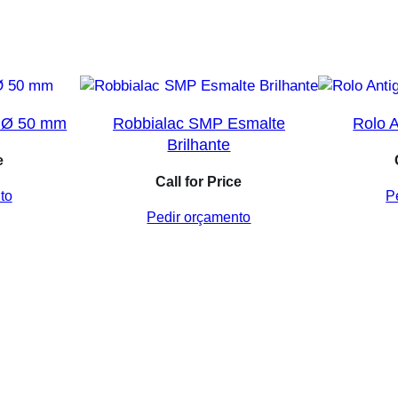
o
0
,
7
5
a Ø 50 mm
Robbialac SMP Esmalte
Rolo 
L
Brilhante
e
Call for Price
to
P
Pedir orçamento