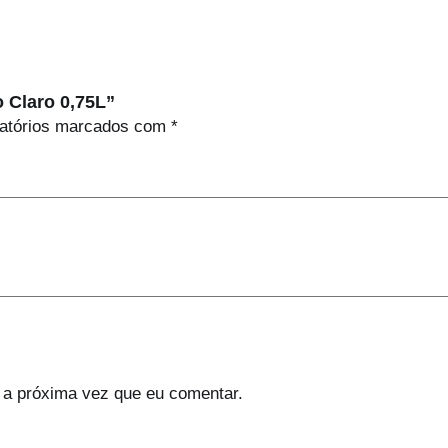
n
t
é
t
o Claro 0,75L”
i
atórios marcados com
*
c
o
C
i
n
z
e
n
t
o
C
 a próxima vez que eu comentar.
l
a
r