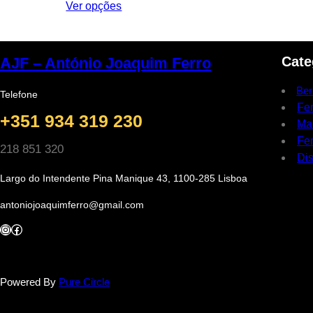
Ver opções
€ 2.50
through
€ 3.50
Cate
AJF – António Joaquim Ferro
Ber
Telefone
Fe
+351 934 319 230
Ma
Fer
218 851 320
Dis
Largo do Intendente Pina Manique 43, 1100-285 Lisboa
antoniojoaquimferro@gmail.com
Instagram
Facebook
Powered By
Pure Circle