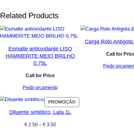
Related Products
Carga Rolo Antigot
Esmalte antioxidante LISO
Call for Pric
HAMMERITE MEIO BRILHO
0.75L
Pedir orçamen
Call for Price
Pedir orçamento
PRODUTO
PROMOÇÃO
EM
Diluente sintético, Lata 1L
PROMOÇÃO
Price
€
2.50
–
€
3.50
range: