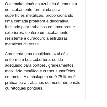
O esmalte sintético azul céu é uma tinta
s
de acabamento formulada para
m
superfícies metálicas, proporcionando
a
uma camada protetora e decorativa.
l
Indicado para trabalhos em interiores e
t
exteriores, confere um acabamento
e
resistente e duradouro a estruturas
S
metálicas diversas.
i
n
Apresenta uma tonalidade azul céu
t
uniforme e boa cobertura, sendo
é
adequado para portões, gradeamentos,
t
mobiliário metálico e outras superfícies
i
em metal. A embalagem de 0,75 litros é
c
prática para trabalhos de menor dimensão
o
ou retoques pontuais.
A
z
u