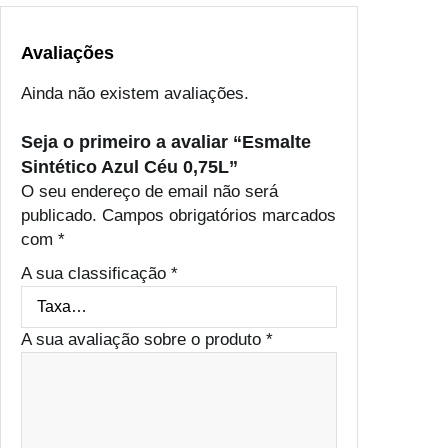
l
C
é
Avaliações
u
Ainda não existem avaliações.
0
,
Seja o primeiro a avaliar “Esmalte
7
Sintético Azul Céu 0,75L”
5
O seu endereço de email não será
L
publicado.
Campos obrigatórios marcados
com
*
A sua classificação
*
A sua avaliação sobre o produto
*