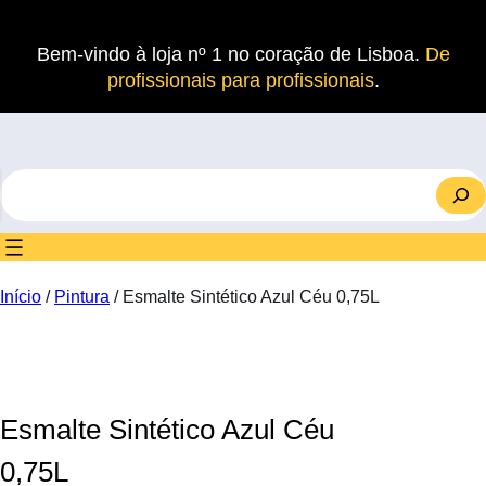
Saltar
para
Bem-vindo à loja nº 1 no coração de Lisboa.
De
o
profissionais para profissionais
.
conteúdo
S
e
a
r
c
Início
/
Pintura
/ Esmalte Sintético Azul Céu 0,75L
h
Esmalte Sintético Azul Céu
0,75L