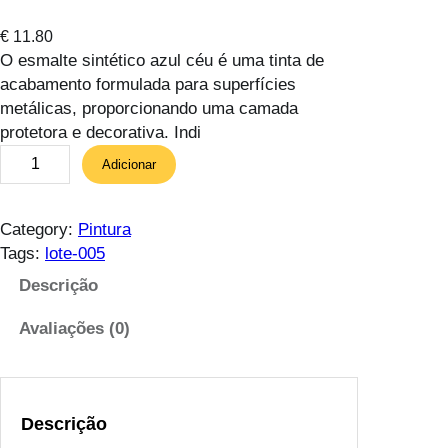
€
11.80
O esmalte sintético azul céu é uma tinta de
acabamento formulada para superfícies
metálicas, proporcionando uma camada
protetora e decorativa. Indi
Q
Adicionar
u
a
n
Category:
Pintura
t
Tags:
lote-005
i
Descrição
d
a
Avaliações (0)
d
e
d
e
Descrição
E