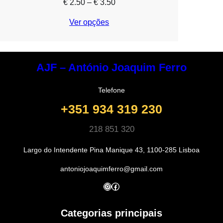
Price
€
2.50
–
€
3.50
range:
Ver opções
€ 2.50
through
€ 3.50
AJF – António Joaquim Ferro
Telefone
+351 934 319 230
218 851 320
Largo do Intendente Pina Manique 43, 1100-285 Lisboa
antoniojoaquimferro@gmail.com
Instagram
Facebook
Categorias principais