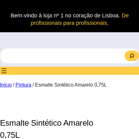
Saltar
para
Bem-vindo à loja nº 1 no coração de Lisboa.
De
o
profissionais para profissionais
.
conteúdo
S
e
a
r
c
Início
/
Pintura
/ Esmalte Sintético Amarelo 0,75L
h
Esmalte Sintético Amarelo
0,75L