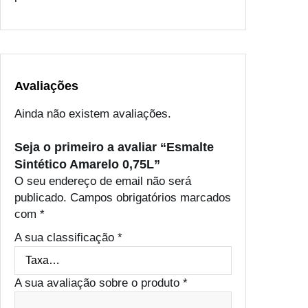
r
e
l
o
0
,
Avaliações
7
Ainda não existem avaliações.
5
L
Seja o primeiro a avaliar “Esmalte
Sintético Amarelo 0,75L”
O seu endereço de email não será
publicado.
Campos obrigatórios marcados
com
*
A sua classificação
*
A sua avaliação sobre o produto
*