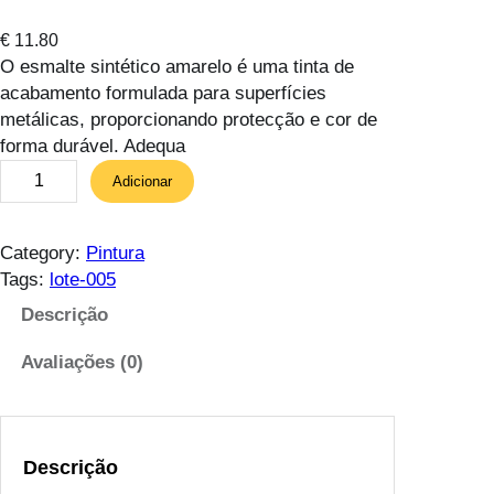
€
11.80
O esmalte sintético amarelo é uma tinta de
acabamento formulada para superfícies
metálicas, proporcionando protecção e cor de
forma durável. Adequa
Q
Adicionar
u
a
n
Category:
Pintura
t
Tags:
lote-005
i
Descrição
d
a
Avaliações (0)
d
e
d
e
Descrição
E