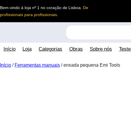
Saltar
Bem-vindo à loja nº 1 no coração de Lisboa.
De
para
profissionais para profissionais
.
o
conteúdo
S
e
a
Início
Loja
Categorias
Obras
Sobre nós
Test
r
c
h
Início
/
Ferramentas manuais
/ enxada pequena Emi Tools