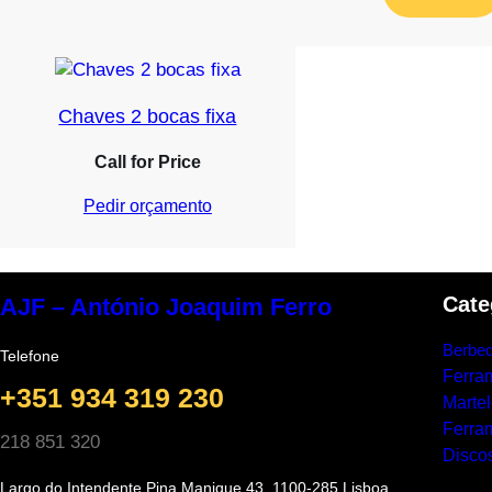
Chaves 2 bocas fixa
Call for Price
Pedir orçamento
Cate
AJF – António Joaquim Ferro
Berbeq
Telefone
Ferra
+351 934 319 230
Marte
Ferram
218 851 320
Discos
Largo do Intendente Pina Manique 43, 1100-285 Lisboa