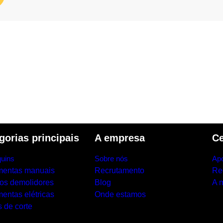
through
€ 10.74
gorias principais
A empresa
Ce
uins
Sobre nós
Apo
mentas manuais
Recrutamento
Re
los demolidores
Blog
A 
entas elétricas
Onde estamos
 de corte