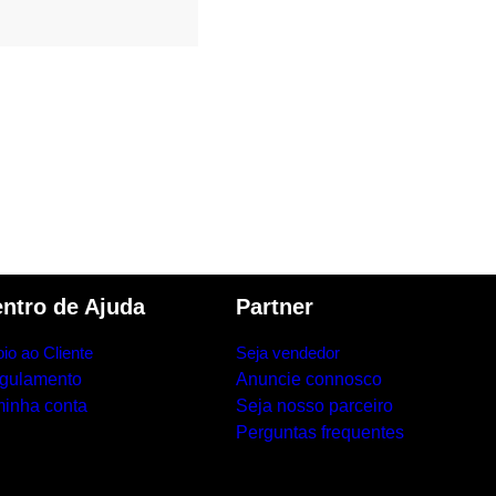
ntro de Ajuda
Partner
io ao Cliente
Seja vendedor
gulamento
Anuncie connosco
minha conta
Seja nosso parceiro
Perguntas frequentes