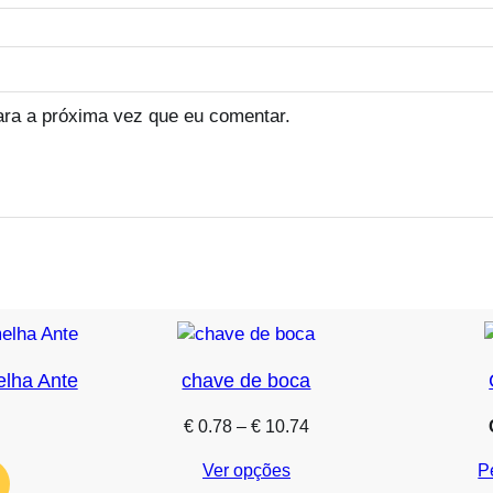
ara a próxima vez que eu comentar.
elha Ante
chave de boca
Price
€
0.78
–
€
10.74
range:
Ver opções
P
€ 0.78