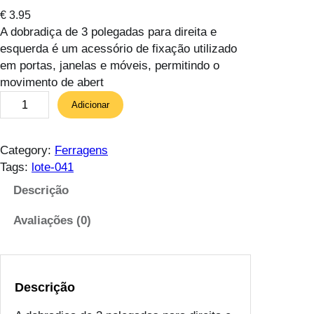
€
3.95
A dobradiça de 3 polegadas para direita e
esquerda é um acessório de fixação utilizado
em portas, janelas e móveis, permitindo o
movimento de abert
Q
Adicionar
u
a
n
Category:
Ferragens
t
Tags:
lote-041
i
Descrição
d
a
Avaliações (0)
d
e
d
e
Descrição
D