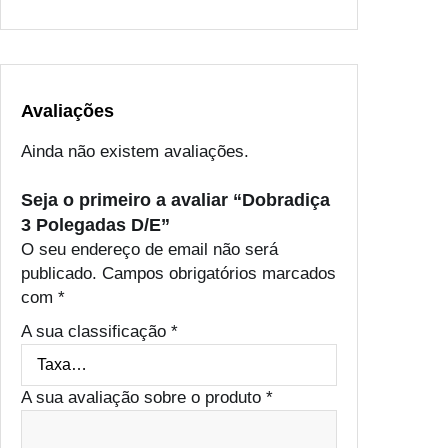
/
E
Avaliações
Ainda não existem avaliações.
Seja o primeiro a avaliar “Dobradiça
3 Polegadas D/E”
O seu endereço de email não será
publicado.
Campos obrigatórios marcados
com
*
A sua classificação
*
A sua avaliação sobre o produto
*