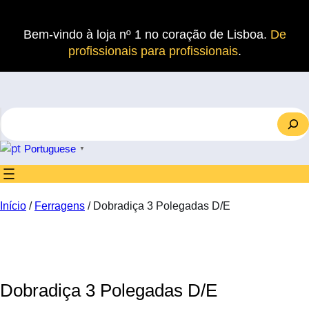
Saltar
para
Bem-vindo à loja nº 1 no coração de Lisboa.
De
o
profissionais para profissionais
.
conteúdo
S
e
a
Portuguese
▼
r
c
h
Início
/
Ferragens
/ Dobradiça 3 Polegadas D/E
Dobradiça 3 Polegadas D/E