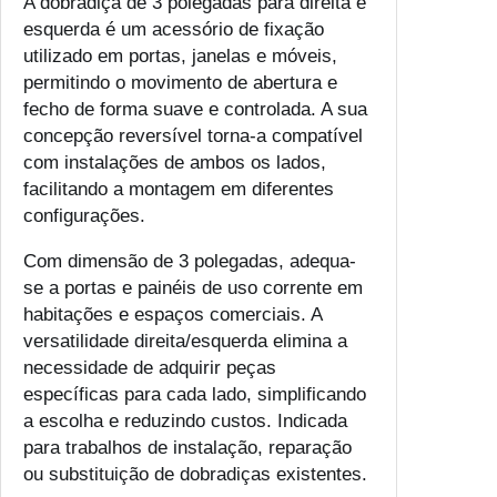
A dobradiça de 3 polegadas para direita e
o
esquerda é um acessório de fixação
b
utilizado em portas, janelas e móveis,
r
permitindo o movimento de abertura e
a
fecho de forma suave e controlada. A sua
d
concepção reversível torna-a compatível
i
com instalações de ambos os lados,
ç
facilitando a montagem em diferentes
a
configurações.
3
P
Com dimensão de 3 polegadas, adequa-
o
se a portas e painéis de uso corrente em
l
habitações e espaços comerciais. A
e
versatilidade direita/esquerda elimina a
g
necessidade de adquirir peças
a
específicas para cada lado, simplificando
d
a escolha e reduzindo custos. Indicada
a
para trabalhos de instalação, reparação
s
ou substituição de dobradiças existentes.
D