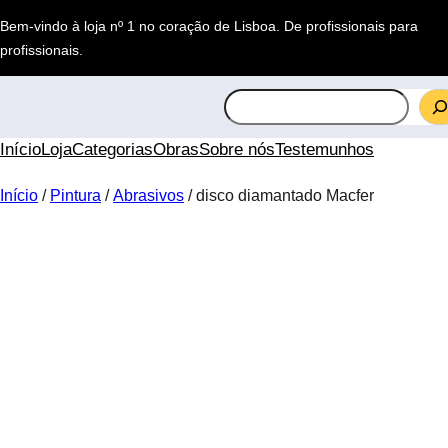
Saltar
Bem-vindo à loja nº 1 no coração de Lisboa.
De profissionais para
para
profissionais
.
o
conteúdo
S
e
a
Início
Loja
Categorias
Obras
Sobre nós
Testemunhos
r
c
Início
/
Pintura
/
Abrasivos
/ disco diamantado Macfer
h