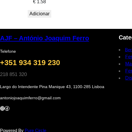
€
1.58
Adicionar
Cate
AJF – António Joaquim Ferro
Ber
Telefone
Fe
+351 934 319 230
Ma
Fer
218 851 320
Dis
Largo do Intendente Pina Manique 43, 1100-285 Lisboa
antoniojoaquimferro@gmail.com
Instagram
Facebook
Powered By
Pure Circle