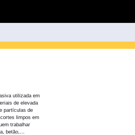
siva utilizada em
eriais de elevada
e partículas de
r cortes limpos em
uem trabalhar
ca, betão,…