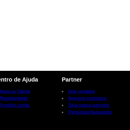
ntro de Ajuda
Partner
Apoio ao Cliente
Seja vendedor
Regulamento
Anuncie connosco
A minha conta
Seja nosso parceiro
Perguntas frequentes