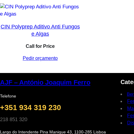
CIN Polyprep Aditivo Anti Fungos
e Algas
Call for Price
Pedir orçamento
Cate
AJF – António Joaquim Ferro
Ber
Telefone
Fe
+351 934 319 230
Ma
Fer
218 851 320
Dis
Largo do Intendente Pina Manique 43, 1100-285 Lisboa