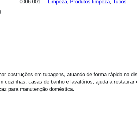
0006 001
Limpeza
, 
Produtos limpeza
, 
Tubos
)
nar obstruções em tubagens, atuando de forma rápida na di
m cozinhas, casas de banho e lavatórios, ajuda a restaurar 
icaz para manutenção doméstica.