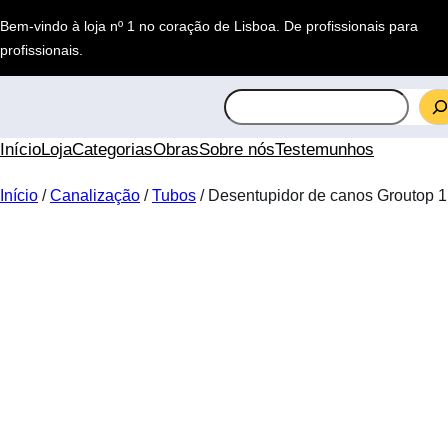
Saltar
Bem-vindo à loja nº 1 no coração de Lisboa.
De profissionais para
para
profissionais
.
o
conteúdo
S
e
a
Início
Loja
Categorias
Obras
Sobre nós
Testemunhos
r
c
Início
/
Canalização
/
Tubos
/ Desentupidor de canos Groutop 1 
h