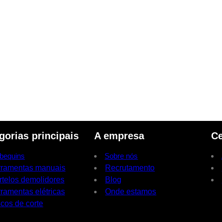
gorias principais
A empresa
Ce
bequins
Sobre nós
rramentas manuais
Recrutamento
rtelos demolidores
Blog
ramentas elétricas
Onde estamos
cos de corte