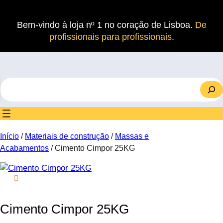
Saltar
para
Bem-vindo à loja nº 1 no coração de Lisboa.
De
o
profissionais para profissionais
.
conteúdo
S
e
a
r
c
Início
/
Materiais de construção
/
Massas e
h
Acabamentos
/ Cimento Cimpor 25KG
Cimento Cimpor 25KG