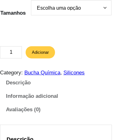
Tamanhos
Q
Adicionar
u
a
n
Category:
Bucha Química
, 
Silicones
t
Descrição
i
d
Informação adicional
a
d
Avaliações (0)
e
d
e
Descrição
C