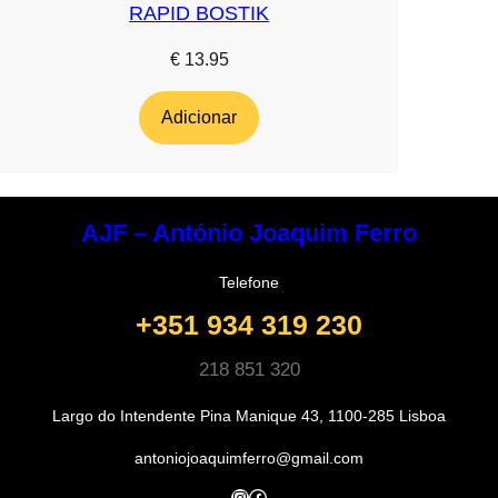
RAPID BOSTIK
€
13.95
Adicionar
AJF – António Joaquim Ferro
Telefone
+351 934 319 230
218 851 320
Largo do Intendente Pina Manique 43, 1100-285 Lisboa
antoniojoaquimferro@gmail.com
Instagram
Facebook