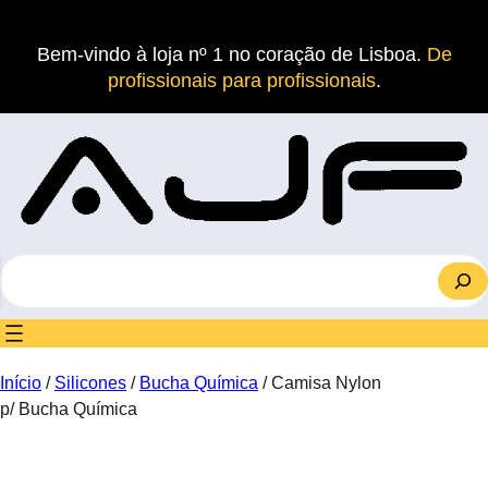
Saltar
para
Bem-vindo à loja nº 1 no coração de Lisboa.
De
o
profissionais para profissionais
.
conteúdo
S
e
a
r
c
Início
/
Silicones
/
Bucha Química
/ Camisa Nylon
h
p/ Bucha Química