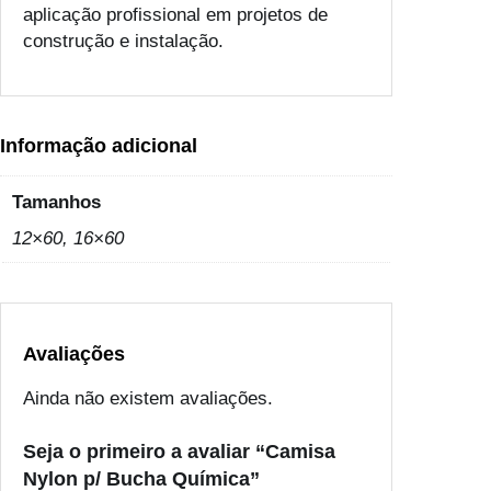
u
aplicação profissional em projetos de
í
construção e instalação.
m
i
c
a
Informação adicional
Tamanhos
12×60, 16×60
Avaliações
Ainda não existem avaliações.
Seja o primeiro a avaliar “Camisa
Nylon p/ Bucha Química”