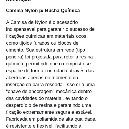
a
Camisa Nylon p/ Bucha Química
m
i
A Camisa de Nylon é o acessório
s
indispensável para garantir o sucesso de
a
fixações químicas em materiais ocos,
N
como tijolos furados ou blocos de
y
cimento. Sua estrutura em rede (tipo
l
peneira) foi projetada para reter a resina
o
química, permitindo que o composto se
n
espalhe de forma controlada através das
p
aberturas apenas no momento da
/
inserção da barra roscada. Isso cria uma
B
“chave de ancoragem” mecânica dentro
u
das cavidades do material, evitando o
c
desperdício de resina e garantindo uma
h
fixação extremamente segura e estável.
a
Fabricada em poliamida de alta qualidade,
Q
é resistente e flexível, facilitando a