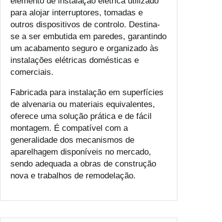
elemento de instalação elétrica utilizado
i
para alojar interruptores, tomadas e
x
outros dispositivos de controlo. Destina-
a
se a ser embutida em paredes, garantindo
A
um acabamento seguro e organizado às
p
instalações elétricas domésticas e
a
comerciais.
r
e
Fabricada para instalação em superfícies
l
de alvenaria ou materiais equivalentes,
h
oferece uma solução prática e de fácil
a
montagem. É compatível com a
g
generalidade dos mecanismos de
e
aparelhagem disponíveis no mercado,
m
sendo adequada a obras de construção
S
nova e trabalhos de remodelação.
i
m
p
l