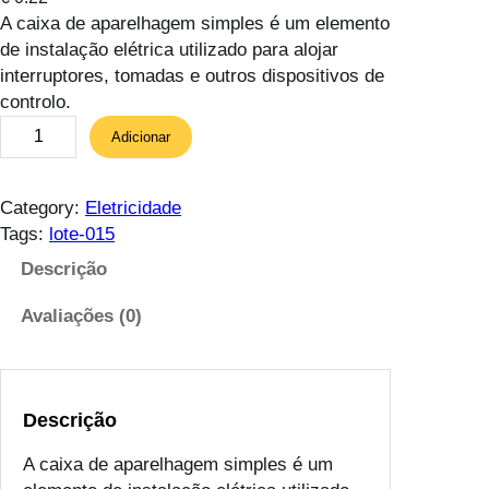
A caixa de aparelhagem simples é um elemento
de instalação elétrica utilizado para alojar
interruptores, tomadas e outros dispositivos de
controlo.
Q
Adicionar
u
a
n
Category:
Eletricidade
t
Tags:
lote-015
i
Descrição
d
a
Avaliações (0)
d
e
d
e
Descrição
C
A caixa de aparelhagem simples é um
a