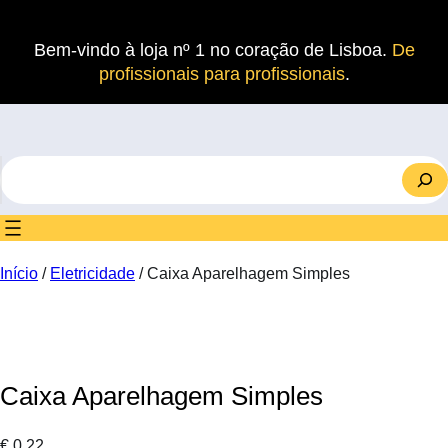
Saltar
para
Bem-vindo à loja nº 1 no coração de Lisboa.
De
o
profissionais para profissionais
.
conteúdo
S
e
a
r
c
Início
/
Eletricidade
/ Caixa Aparelhagem Simples
h
Caixa Aparelhagem Simples
€
0.22