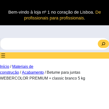
Saltar
para
Bem-vindo à loja nº 1 no coração de Lisboa.
De
o
profissionais para profissionais
.
conteúdo
S
e
a
r
c
Início
/
Materiais de
h
construção
/
Acabamento
/ Betume para juntas
WEBERCOLOR PREMIUM + classic branco 5 kg