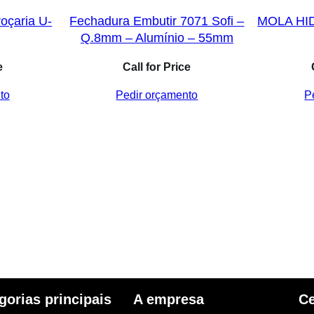
oçaria U-
Fechadura Embutir 7071 Sofi –
MOLA HI
Q.8mm – Alumínio – 55mm
e
Call for Price
to
Pedir orçamento
P
gorias principais
A empresa
Ce