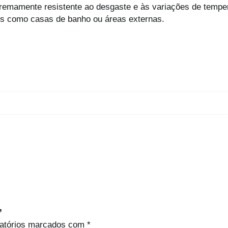
e
xtremamente resistente ao desgaste e às variações de tempe
n
dos como casas de banho ou áreas externas.
t
e
p
/
P
o
r
t
a
B
o
r
r
a
c
h
”
a
atórios marcados com
*