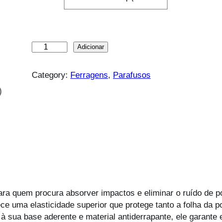
Q
Adicionar
u
a
Category:
Ferragens
, 
Parafusos
n
)
t
i
d
a
d
e
d
e
B
ara quem procura absorver impactos e eliminar o ruído de po
a
ce uma elasticidade superior que protege tanto a folha da p
t
sua base aderente e material antiderrapante, ele garante e