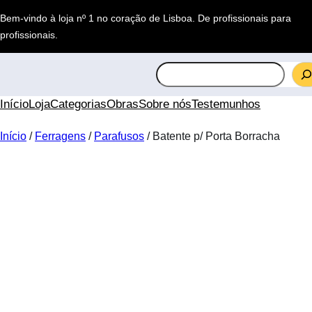
Saltar
Bem-vindo à loja nº 1 no coração de Lisboa.
De profissionais para
para
profissionais
.
o
conteúdo
S
e
a
Início
Loja
Categorias
Obras
Sobre nós
Testemunhos
r
c
Início
/
Ferragens
/
Parafusos
/ Batente p/ Porta Borracha
h