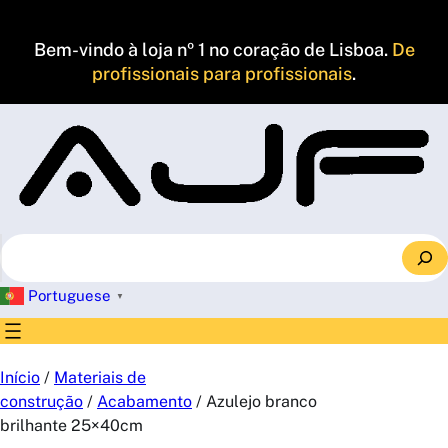
Saltar
para
Bem-vindo à loja nº 1 no coração de Lisboa.
De
o
profissionais para profissionais
.
conteúdo
S
e
a
Portuguese
▼
r
c
h
Início
/
Materiais de
construção
/
Acabamento
/ Azulejo branco
brilhante 25×40cm