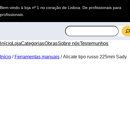
Saltar
Bem-vindo à loja nº 1 no coração de Lisboa.
De profissionais para
para
profissionais
.
o
conteúdo
S
e
a
Início
Loja
Categorias
Obras
Sobre nós
Testemunhos
r
c
Início
/
Ferramentas manuais
/ Alicate tipo russo 225mm Sady
h