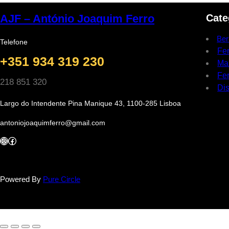
Cate
AJF – António Joaquim Ferro
Ber
Telefone
Fe
+351 934 319 230
Ma
Fer
218 851 320
Dis
Largo do Intendente Pina Manique 43, 1100-285 Lisboa
antoniojoaquimferro@gmail.com
Instagram
Facebook
Powered By
Pure Circle