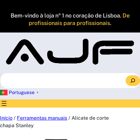
Saltar
para
Bem-vindo à loja nº 1 no coração de Lisboa.
De
o
profissionais para profissionais
.
conteúdo
S
e
a
Portuguese
▼
r
c
h
Início
/
Ferramentas manuais
/ Alicate de corte
chapa Stanley