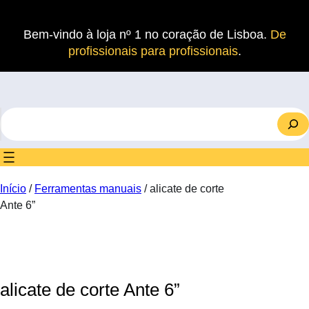
Saltar
para
Bem-vindo à loja nº 1 no coração de Lisboa.
De
o
profissionais para profissionais
.
conteúdo
S
e
a
r
c
Início
/
Ferramentas manuais
/ alicate de corte
h
Ante 6”
alicate de corte Ante 6”