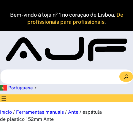
Saltar
para
Bem-vindo à loja nº 1 no coração de Lisboa.
De
o
profissionais para profissionais
.
conteúdo
S
e
a
Portuguese
▼
r
c
h
Início
/
Ferramentas manuais
/
Ante
/ espátula
de plástico 152mm Ante