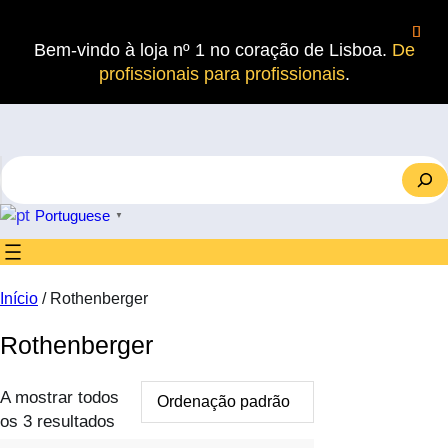
Saltar
para
Bem-vindo à loja nº 1 no coração de Lisboa.
De
o
profissionais para profissionais
.
conteúdo
S
e
a
Portuguese
▼
r
c
h
Início
/ Rothenberger
Rothenberger
A mostrar todos
os 3 resultados