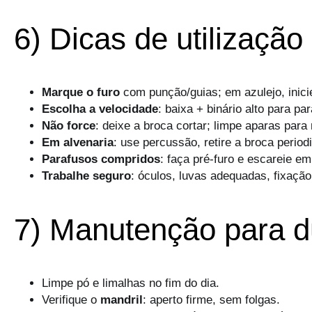
6) Dicas de utilização 
Marque o furo
com punção/guias; em azulejo, inic
Escolha a velocidade
: baixa + binário alto para p
Não force
: deixe a broca cortar; limpe aparas para
Em alvenaria
: use percussão, retire a broca perio
Parafusos compridos
: faça pré-furo e escareie e
Trabalhe seguro
: óculos, luvas adequadas, fixaçã
7) Manutenção para d
Limpe pó e limalhas no fim do dia.
Verifique o
mandril
: aperto firme, sem folgas.