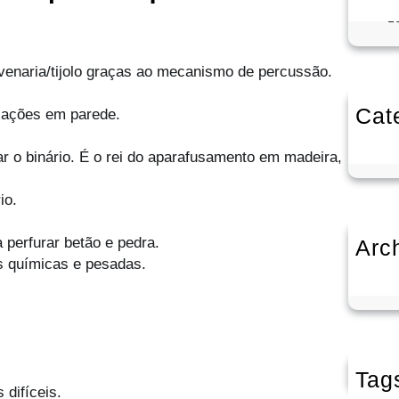
1
alvenaria/tijolo graças ao mecanismo de percussão.
Cat
fixações em parede.
Se
 o binário. É o rei do aparafusamento em madeira,
io.
 perfurar betão e pedra.
Arc
s químicas e pesadas.
Ou
Tag
 difíceis.