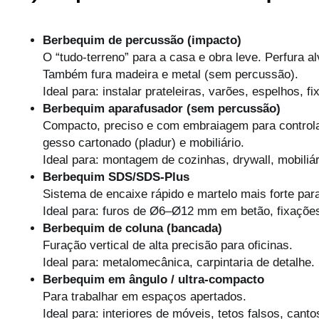
Berbequim de percussão (impacto)
O “tudo-terreno” para a casa e obra leve. Perfura 
Também fura madeira e metal (sem percussão).
Ideal para: instalar prateleiras, varões, espelhos, 
Berbequim aparafusador (sem percussão)
Compacto, preciso e com embraiagem para controlar
gesso cartonado (pladur) e mobiliário.
Ideal para: montagem de cozinhas, drywall, mobiliár
Berbequim SDS/SDS-Plus
Sistema de encaixe rápido e martelo mais forte para
Ideal para: furos de Ø6–Ø12 mm em betão, fixaçõe
Berbequim de coluna (bancada)
Furação vertical de alta precisão para oficinas.
Ideal para: metalomecânica, carpintaria de detalhe.
Berbequim em ângulo / ultra-compacto
Para trabalhar em espaços apertados.
Ideal para: interiores de móveis, tetos falsos, cantos