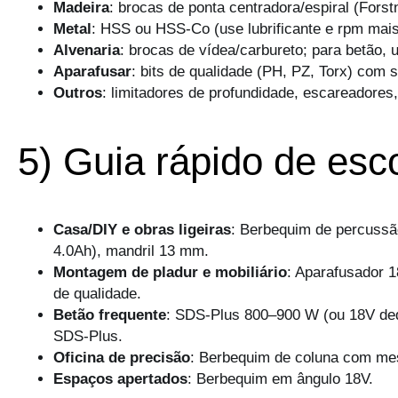
Madeira
: brocas de ponta centradora/espiral (Forstn
Metal
: HSS ou HSS-Co (use lubrificante e rpm mais
Alvenaria
: brocas de vídea/carbureto; para betão,
Aparafusar
: bits de qualidade (PH, PZ, Torx) com 
Outros
: limitadores de profundidade, escareadores
5) Guia rápido de esc
Casa/DIY e obras ligeiras
: Berbequim de percussão
4.0Ah), mandril 13 mm.
Montagem de pladur e mobiliário
: Aparafusador 
de qualidade.
Betão frequente
: SDS-Plus 800–900 W (ou 18V ded
SDS-Plus.
Oficina de precisão
: Berbequim de coluna com mes
Espaços apertados
: Berbequim em ângulo 18V.