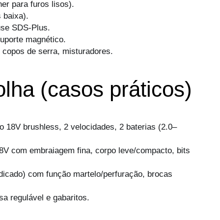
er para furos lisos).
 baixa).
 use SDS-Plus.
suporte magnético.
, copos de serra, misturadores.
olha (casos práticos)
 18V brushless, 2 velocidades, 2 baterias (2.0–
18V com embraiagem fina, corpo leve/compacto, bits
icado) com função martelo/perfuração, brocas
a regulável e gabaritos.