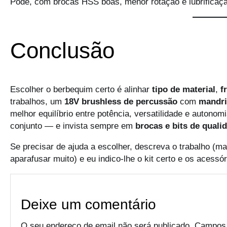
Pode, com brocas HSS boas, menor rotação e lubrificaç
Conclusão
Escolher o berbequim certo é alinhar
tipo de material
,
f
trabalhos, um
18V brushless de percussão
com
mandri
melhor equilíbrio entre potência, versatilidade e autono
conjunto — e invista sempre em
brocas e bits de quali
Se precisar de ajuda a escolher, descreva o trabalho (mat
aparafusar muito) e eu indico-lhe o kit certo e os acessó
Deixe um comentário
O seu endereço de email não será publicado.
Campos 