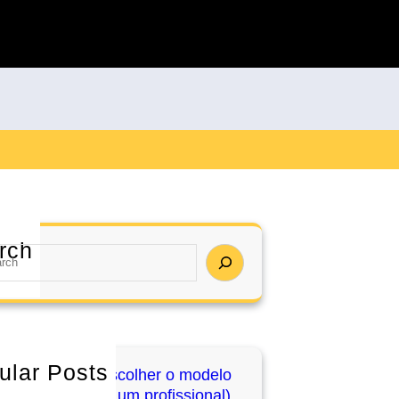
rch
ular Posts
equins: como escolher o modelo
o (e usá-lo como um profissional)