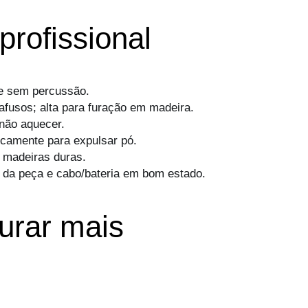
profissional
ie sem percussão.
arafusos; alta para furação em madeira.
 não aquecer.
dicamente para expulsar pó.
m madeiras duras.
o da peça e cabo/bateria em bom estado.
urar mais