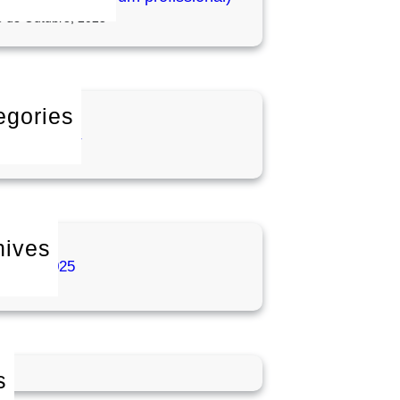
6 de Outubro, 2025
egories
m categoria
hives
tubro 2025
s