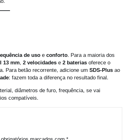
ão.
requência de uso
e
conforto
. Para a maioria dos
l 13 mm
,
2 velocidades
e
2 baterias
oferece o
mia. Para betão recorrente, adicione um
SDS-Plus
ao
dade
: fazem toda a diferença no resultado final.
erial, diâmetros de furo, frequência, se vai
rios compatíveis.
obrigatórios marcados com
*