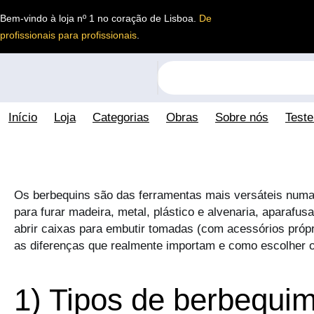
Saltar
Bem-vindo à loja nº 1 no coração de Lisboa.
De
para
profissionais para profissionais
.
o
conteúdo
S
e
a
Início
Loja
Categorias
Obras
Sobre nós
Test
r
c
h
Os berbequins são das ferramentas mais versáteis numa
para furar madeira, metal, plástico e alvenaria, aparafu
abrir caixas para embutir tomadas (com acessórios própr
as diferenças que realmente importam e como escolher o
1) Tipos de berbequi