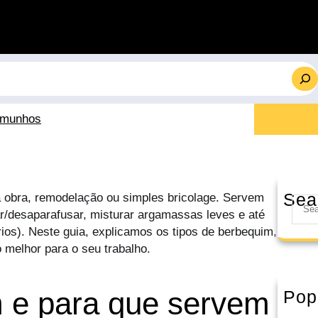
emunhos
Sea
 obra, remodelação ou simples bricolage. Servem
S
sar/desaparafusar, misturar argamassas leves e até
e
ios). Neste guia, explicamos os tipos de berbequim,
a
 melhor para o seu trabalho.
r
c
h
m e para que servem
Pop
Berb
cert