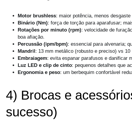
Motor brushless
: maior potência, menos desgaste 
Binário (Nm)
: força de torção para aparafusar; ma
Rotações por minuto (rpm)
: velocidade de furaç
boa afiação.
Percussão (ipm/bpm)
: essencial para alvenaria; q
Mandril
: 13 mm metálico (robusto e preciso) vs 1
Embraiagem
: evita espanar parafusos e danificar m
Luz LED e clip de cinto
: pequenos detalhes que ac
Ergonomia e peso
: um berbequim confortável reduz
4) Brocas e acessório
sucesso)