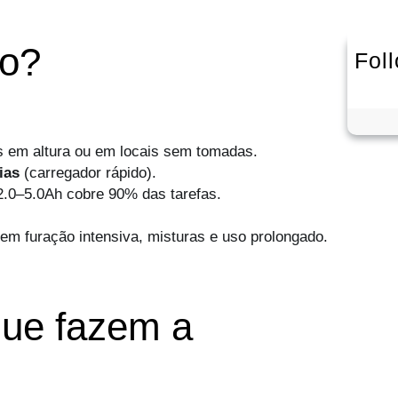
bo?
Fol
os em altura ou em locais sem tomadas.
ias
(carregador rápido).
×2.0–5.0Ah cobre 90% das tarefas.
em furação intensiva, misturas e uso prolongado.
 que fazem a