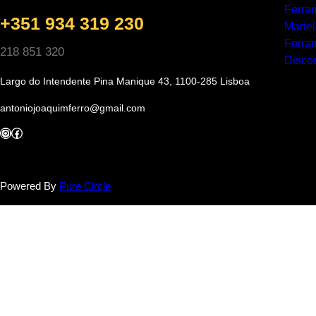
Ferra
+351 934 319 230
Marte
Ferram
218 851 320
Discos
Largo do Intendente Pina Manique 43, 1100-285 Lisboa
antoniojoaquimferro@gmail.com
Instagram
Facebook
Powered By
Pure Circle