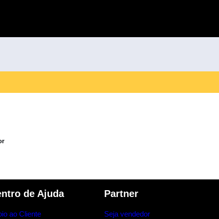
or
ntro de Ajuda
Partner
io ao Cliente
Seja vendedor