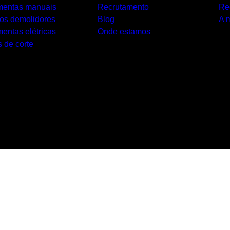
mentas manuais
Recrutamento
Re
los demolidores
Blog
A 
entas elétricas
Onde estamos
 de corte