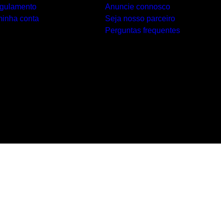
gulamento
Anuncie connosco
minha conta
Seja nosso parceiro
Perguntas frequentes