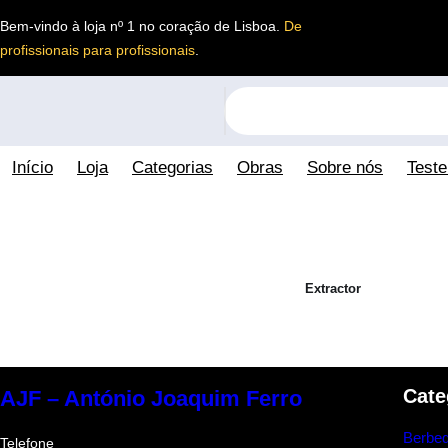
Saltar
Bem-vindo à loja nº 1 no coração de Lisboa.
De
para
profissionais para profissionais
.
o
conteúdo
S
e
a
Início
Loja
Categorias
Obras
Sobre nós
Test
r
c
h
Extractor
Cate
AJF – António Joaquim Ferro
Berbeq
Telefone