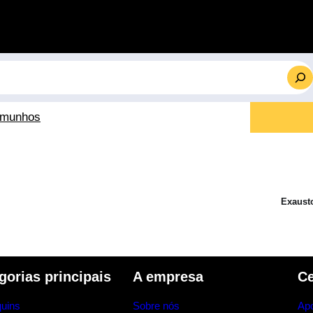
emunhos
Exaust
gorias principais
A empresa
Ce
uins
Sobre nós
Apo