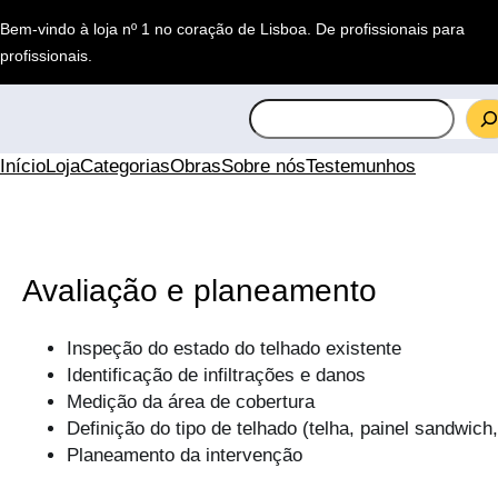
Saltar
Bem-vindo à loja nº 1 no coração de Lisboa.
De profissionais para
para
profissionais
.
o
conteúdo
S
e
a
Início
Loja
Categorias
Obras
Sobre nós
Testemunhos
r
c
h
Avaliação e planeamento
Inspeção do estado do telhado existente
Identificação de infiltrações e danos
Medição da área de cobertura
Definição do tipo de telhado (telha, painel sandwich,
Planeamento da intervenção