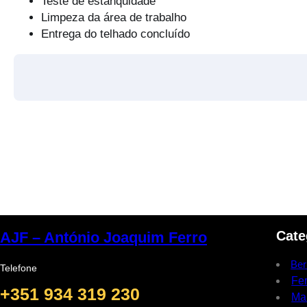
Teste de estanquidade
Limpeza da área de trabalho
Entrega do telhado concluído
Cate
AJF – António Joaquim Ferro
Ber
Telefone
Fe
+351 934 319 230
Ma