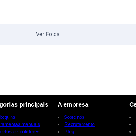
Ver Fotos
gorias principais
A empresa
Ce
bequins
Sobre nós
rramentas manuais
Recrutamento
rtelos demolidores
Blog