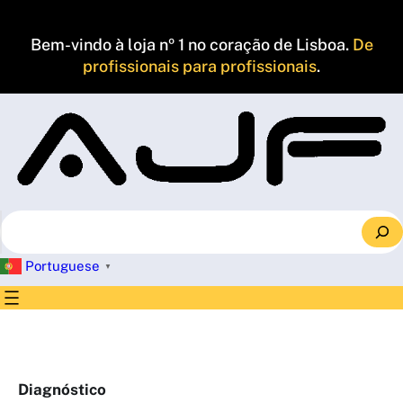
Saltar
para
Bem-vindo à loja nº 1 no coração de Lisboa.
De
o
profissionais para profissionais
.
conteúdo
S
e
a
Portuguese
▼
r
c
h
Diagnóstico