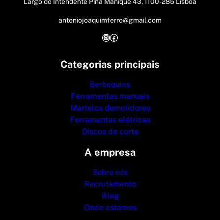
Largo do Intendente Pina Manique 43, 1100-285 Lisboa
antoniojoaquimferro@gmail.com
Instagram
Facebook
Categorias principais
Berbequins
Ferramentas manuais
Martelos demolidores
Ferramentas elétricas
Discos de corte
A empresa
Sobre nós
Recrutamento
Blog
Onde estamos