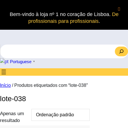
Saltar
para
Bem-vindo à loja nº 1 no coração de Lisboa.
De
o
profissionais para profissionais
.
conteúdo
S
e
a
Portuguese
▼
r
c
h
Início
/ Produtos etiquetados com “lote-038”
lote-038
Apenas um
resultado