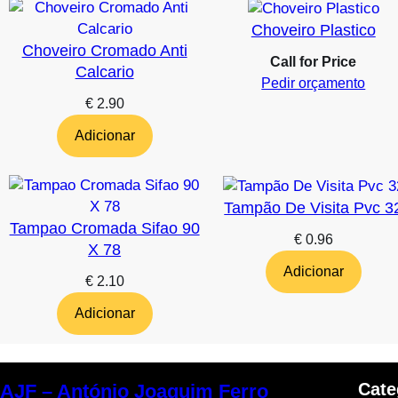
Choveiro Plastico
Choveiro Cromado Anti
Call for Price
Calcario
Pedir orçamento
€
2.90
Adicionar
Tampão De Visita Pvc 3
Tampao Cromada Sifao 90
€
0.96
X 78
Adicionar
€
2.10
Adicionar
Cate
AJF – António Joaquim Ferro