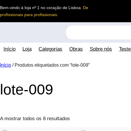
Saltar
Bem-vindo à loja nº 1 no coração de Lisboa.
De
para
profissionais para profissionais
.
o
conteúdo
S
e
a
Início
Loja
Categorias
Obras
Sobre nós
Test
r
c
h
Início
/ Produtos etiquetados com “lote-009”
lote-009
A mostrar todos os 8 resultados