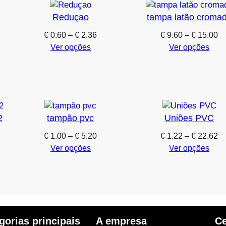
Reduçao
tampa latão croma
Price
Pr
€
0.60
–
€
2.36
€
9.60
–
€
15.00
range:
ra
Ver opções
Ver opções
€ 0.60
€ 
through
th
€ 2.36
€ 
2
tampão pvc
Uniões PVC
Price
Pr
€
1.00
–
€
5.20
€
1.22
–
€
22.62
range:
ra
Ver opções
Ver opções
€ 1.00
€ 
through
th
€ 5.20
€ 
gorias principais
A empresa
Ce