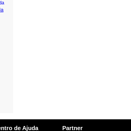
da
ice
nge:
9.60
rough
15.00
ice
nge:
1.22
rough
22.62
ntro de Ajuda
Partner