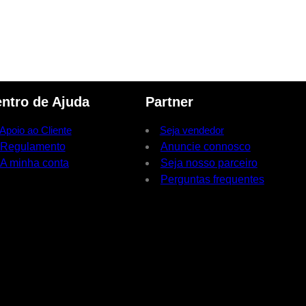
ntro de Ajuda
Partner
Apoio ao Cliente
Seja vendedor
Regulamento
Anuncie connosco
A minha conta
Seja nosso parceiro
Perguntas frequentes