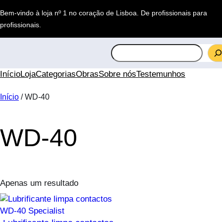
Saltar
Bem-vindo à loja nº 1 no coração de Lisboa.
De profissionais para
para
profissionais
.
o
conteúdo
S
e
a
Início
Loja
Categorias
Obras
Sobre nós
Testemunhos
r
c
Início
/ WD-40
h
WD-40
Apenas um resultado