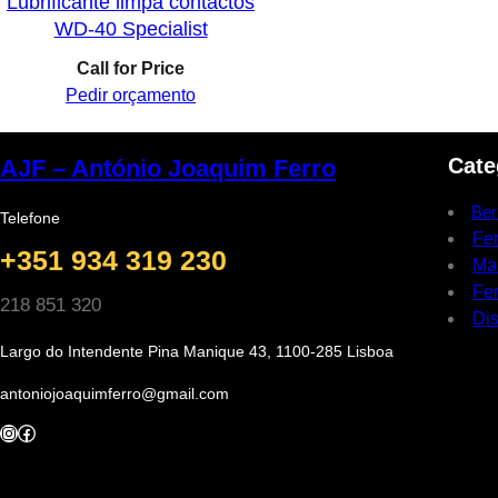
Lubrificante limpa contactos
WD-40 Specialist
Call for Price
Pedir orçamento
Cate
AJF – António Joaquim Ferro
Ber
Telefone
Fe
+351 934 319 230
Ma
Fer
218 851 320
Dis
Largo do Intendente Pina Manique 43, 1100-285 Lisboa
antoniojoaquimferro@gmail.com
Instagram
Facebook