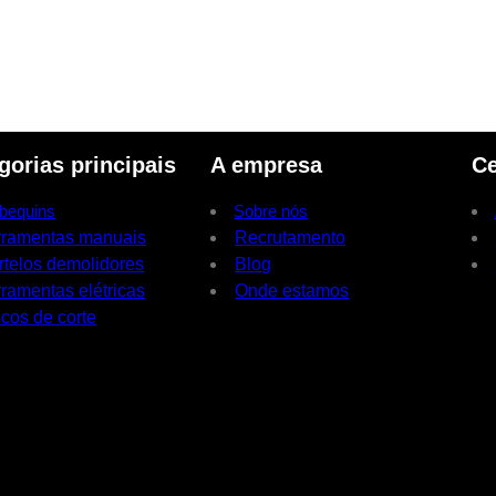
gorias principais
A empresa
Ce
bequins
Sobre nós
rramentas manuais
Recrutamento
rtelos demolidores
Blog
ramentas elétricas
Onde estamos
cos de corte