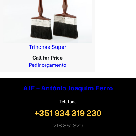
Trinchas Super
Call for Price
Pedir orçamento
AJF – António Joaquim Ferro
Telefone
+351 934 319 230
218 851 320