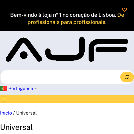
Saltar
para
Bem-vindo à loja nº 1 no coração de Lisboa.
De
o
profissionais para profissionais
.
conteúdo
S
e
a
Portuguese
▼
r
c
h
Início
/ Universal
Universal