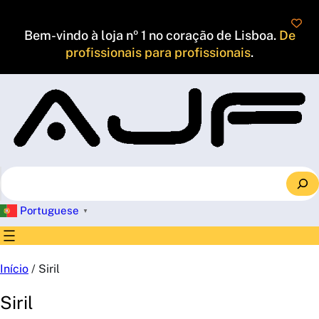
Saltar
para
Bem-vindo à loja nº 1 no coração de Lisboa.
De
o
profissionais para profissionais
.
conteúdo
S
e
a
Portuguese
▼
r
c
h
Início
/ Siril
Siril