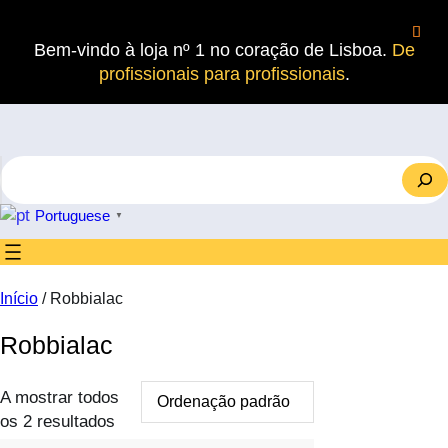
Saltar
para
Bem-vindo à loja nº 1 no coração de Lisboa.
De
o
profissionais para profissionais
.
conteúdo
S
e
a
Portuguese
▼
r
c
h
Início
/ Robbialac
Robbialac
A mostrar todos
os 2 resultados