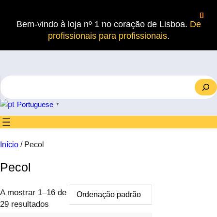
Saltar
para
Bem-vindo à loja nº 1 no coração de Lisboa.
De
o
profissionais para profissionais
.
conteúdo
S
e
a
Portuguese
▼
r
c
h
Início
/ Pecol
Pecol
A mostrar 1–16 de
29 resultados