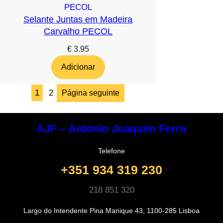
Selante Juntas em Madeira
Carvalho PECOL
€
3.95
Adicionar
1
2
Página seguinte
AJF – António Joaquim Ferro
Telefone
+351 934 319 230
218 851 320
Largo do Intendente Pina Manique 43, 1100-285 Lisboa