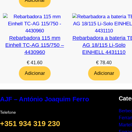
Adicionar
Rebarbadora 115 mm
Rebarbadora a bateria T
Einhell TC-AG 115/750 –
AG 18/115 Li-Solo
4430960
EINHELL 4431110
€
41.60
€
78.40
Adicionar
Adicionar
Cate
AJF – António Joaquim Ferro
Berbeq
Telefone
Ferra
+351 934 319 230
Marte
Ferram