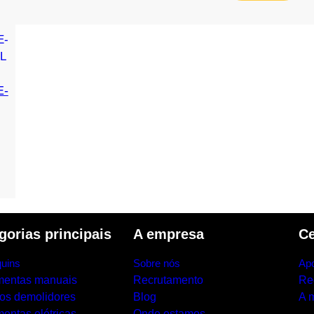
E-
gorias principais
A empresa
Ce
uins
Sobre nós
Apo
mentas manuais
Recrutamento
Re
los demolidores
Blog
A 
entas elétricas
Onde estamos