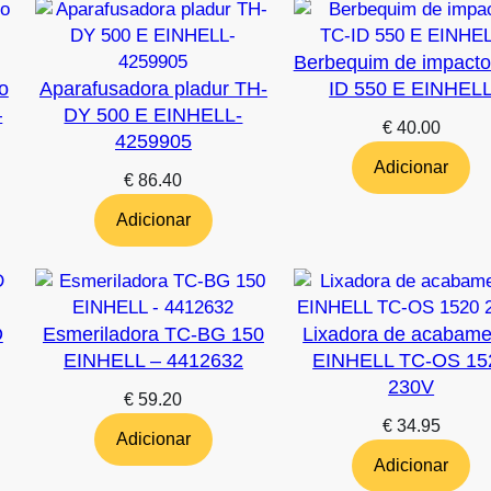
Berbequim de impacto
o
Aparafusadora pladur TH-
ID 550 E EINHEL
–
DY 500 E EINHELL-
€
40.00
4259905
Adicionar
€
86.40
Adicionar
D
Esmeriladora TC-BG 150
Lixadora de acabame
EINHELL – 4412632
EINHELL TC-OS 15
230V
€
59.20
€
34.95
Adicionar
Adicionar