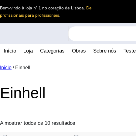
Saltar
Bem-vindo à loja nº 1 no coração de Lisboa.
De
para
profissionais para profissionais
.
o
conteúdo
S
e
a
Início
Loja
Categorias
Obras
Sobre nós
Test
r
c
h
Início
/ Einhell
Einhell
A mostrar todos os 10 resultados