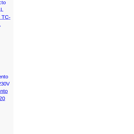
 TC-
L
nto
20