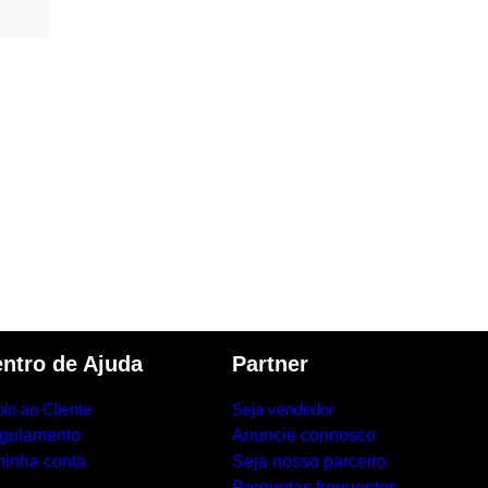
ntro de Ajuda
Partner
io ao Cliente
Seja vendedor
gulamento
Anuncie connosco
minha conta
Seja nosso parceiro
Perguntas frequentes