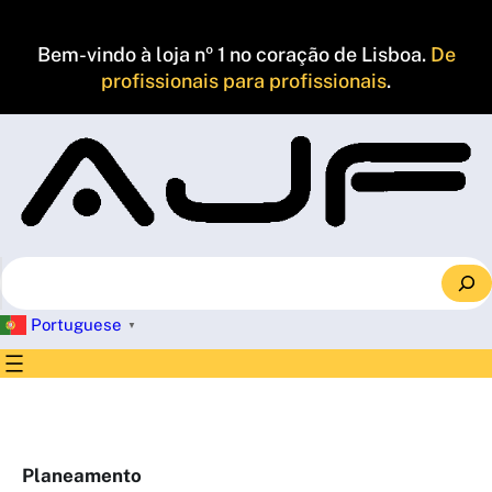
Saltar
para
Bem-vindo à loja nº 1 no coração de Lisboa.
De
o
profissionais para profissionais
.
conteúdo
S
e
a
Portuguese
▼
r
c
h
Planeamento