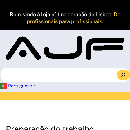
Saltar
para
Bem-vindo à loja nº 1 no coração de Lisboa.
De
o
profissionais para profissionais
.
conteúdo
S
e
a
Portuguese
▼
r
c
h
Preparação do trabalho