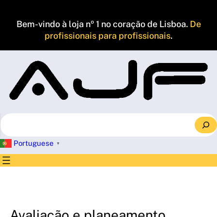
Saltar
para
Bem-vindo à loja nº 1 no coração de Lisboa.
De
o
profissionais para profissionais
.
conteúdo
S
e
a
Portuguese
▼
r
c
h
Avaliação e planeamento