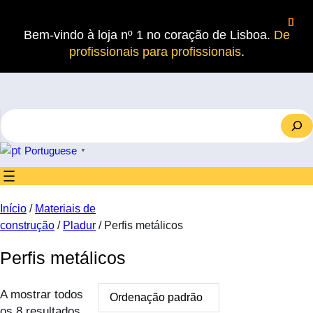
Saltar
para
Bem-vindo à loja nº 1 no coração de Lisboa.
De
o
profissionais para profissionais
.
conteúdo
S
e
a
Portuguese
▼
r
c
h
Início
/
Materiais de
construção
/
Pladur
/ Perfis metálicos
Perfis metálicos
A mostrar todos
os 8 resultados