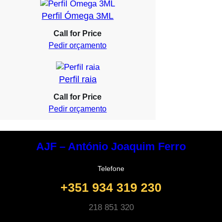
Perfil Ómega 3ML
Call for Price
Pedir orçamento
Perfil raia
Call for Price
Pedir orçamento
AJF – António Joaquim Ferro
Telefone
+351 934 319 230
218 851 320