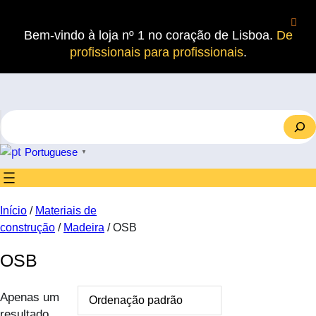
Saltar
para
Bem-vindo à loja nº 1 no coração de Lisboa.
De
o
profissionais para profissionais
.
conteúdo
S
e
a
Portuguese
▼
r
c
h
Início
/
Materiais de
construção
/
Madeira
/ OSB
OSB
Apenas um
resultado