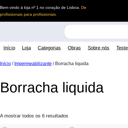
Saltar
Bem-vindo à loja nº 1 no coração de Lisboa.
De
para
profissionais para profissionais
.
o
conteúdo
S
e
a
Início
Loja
Categorias
Obras
Sobre nós
Test
r
c
h
Início
/
Impermeabilizante
/ Borracha liquida
Borracha liquida
A mostrar todos os 6 resultados