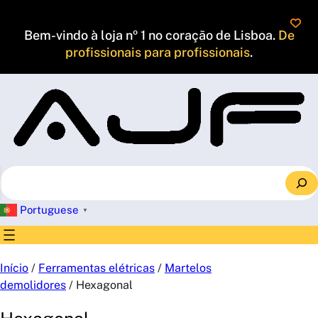
Saltar
para
Bem-vindo à loja nº 1 no coração de Lisboa.
De
o
profissionais para profissionais
.
conteúdo
S
e
a
Portuguese
▼
r
c
h
Início
/
Ferramentas elétricas
/
Martelos
demolidores
/ Hexagonal