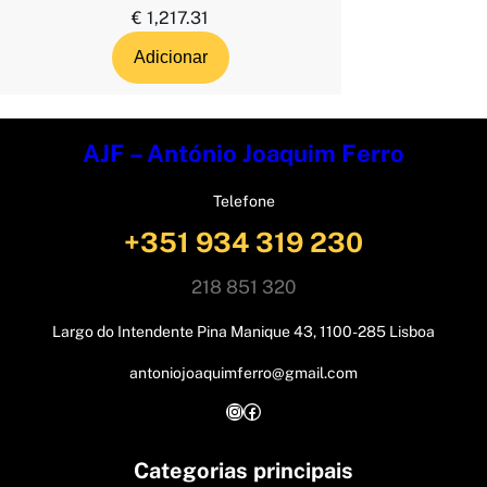
€
1,217.31
Adicionar
AJF – António Joaquim Ferro
Telefone
+351 934 319 230
218 851 320
Largo do Intendente Pina Manique 43, 1100-285 Lisboa
antoniojoaquimferro@gmail.com
Instagram
Facebook
Categorias principais