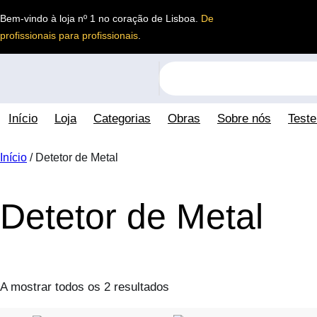
Saltar
Bem-vindo à loja nº 1 no coração de Lisboa.
De
para
profissionais para profissionais
.
o
conteúdo
S
e
a
Início
Loja
Categorias
Obras
Sobre nós
Test
r
c
h
Início
/ Detetor de Metal
Detetor de Metal
A mostrar todos os 2 resultados