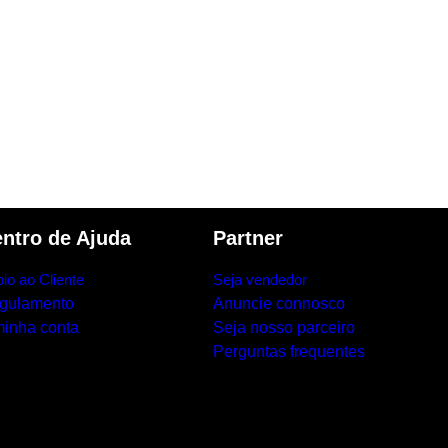
ntro de Ajuda
Partner
io ao Cliente
Seja vendedor
gulamento
Anuncie connosco
minha conta
Seja nosso parceiro
Perguntas frequentes