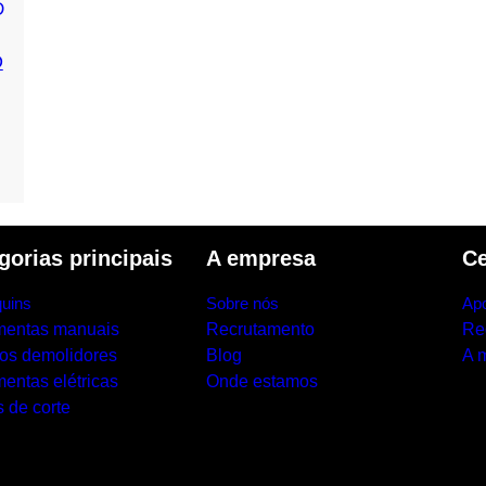
D
gorias principais
A empresa
Ce
uins
Sobre nós
Apo
mentas manuais
Recrutamento
Re
los demolidores
Blog
A 
entas elétricas
Onde estamos
 de corte