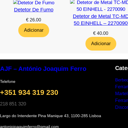
Detetor De Fumo
Detetor de Metal TC-M
€
26.00
50 EINHELL – 2270090
Adicionar
€
40.00
Adicionar
Cate
AJF – António Joaquim Ferro
Berbeq
Telefone
Ferra
+351 934 319 230
Marte
Ferram
218 851 320
Discos
Largo do Intendente Pina Manique 43, 1100-285 Lisboa
antoniojoaquimferro@gmail.com