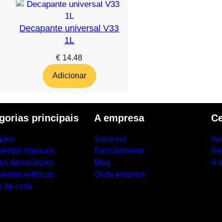
Decapante universal V33
1L
€
14.48
Adicionar
gorias principais
A empresa
Ce
uins
Sobre nós
Apo
mentas manuais
Recrutamento
Re
los demolidores
Blog
A 
entas elétricas
Onde estamos
 de corte