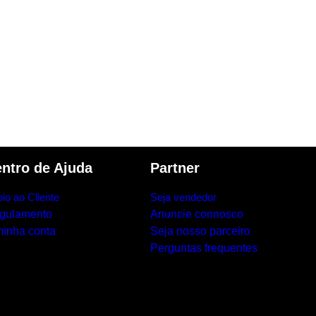
ntro de Ajuda
Partner
io ao Cliente
Seja vendedor
gulamento
Anuncie connosco
minha conta
Seja nosso parceiro
Perguntas frequentes