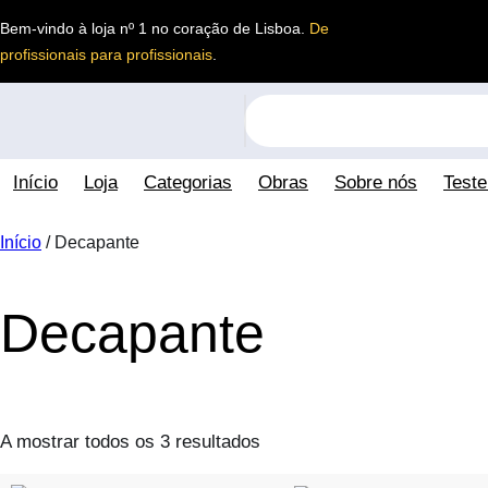
Saltar
Bem-vindo à loja nº 1 no coração de Lisboa.
De
para
profissionais para profissionais
.
o
conteúdo
S
e
a
Início
Loja
Categorias
Obras
Sobre nós
Test
r
c
h
Início
/ Decapante
Decapante
A mostrar todos os 3 resultados