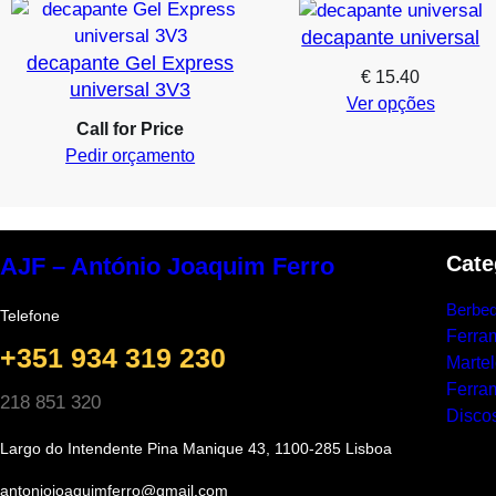
decapante universal
decapante Gel Express
€
15.40
universal 3V3
Ver opções
Call for Price
Pedir orçamento
Cate
AJF – António Joaquim Ferro
Berbeq
Telefone
Ferra
+351 934 319 230
Marte
Ferram
218 851 320
Discos
Largo do Intendente Pina Manique 43, 1100-285 Lisboa
antoniojoaquimferro@gmail.com