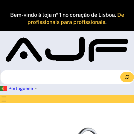
Saltar
para
Bem-vindo à loja nº 1 no coração de Lisboa.
De
o
profissionais para profissionais
.
conteúdo
S
e
a
Portuguese
▼
r
c
h