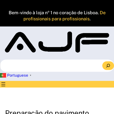
Saltar
para
Bem-vindo à loja nº 1 no coração de Lisboa.
De
o
profissionais para profissionais
.
conteúdo
S
e
a
Portuguese
▼
r
c
h
Preparação do pavimento